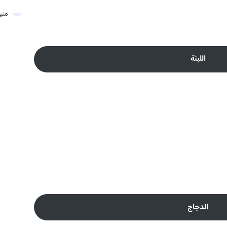
مني
اللبنة
الدجاج