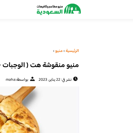
الرئيسية
›
منيو
›
منيو منقوشة هت ( الوجبات + 
نشر في: 22 يناير، 2023
بواسطة:
maha