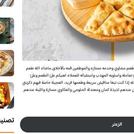
م مشاوي وخدمه ممتازه والموظفين قمه بالأخلاق..ماشاء الله طعم
تعامله واسلوبه المهذب واستقباله للعملاء اهنيكم علئ الطعم وعلئ
له إذا كنت تبغا مناقيش سريعة وطعمها فريد، العجينة خاصة فيهم ذكرتني
ان عندهم لذيذة كمان ومعتدلة الحلومي والعكاوي ممتازة واللبنة عندهم
تصني
الزعتر