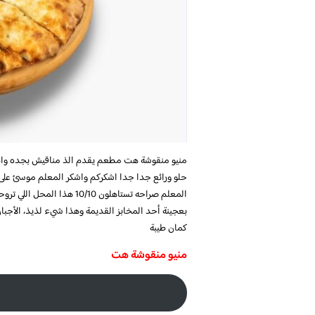
منيو منقوشة هت مطعم يقدم الذ مناقيش بجده واطع
حلو ورائع جدا جدا اشكركم واشكر المعلم موسئ علئ 
المعلم صراحه تستاهلون 10/10
هذا المحل اللي تروح
بعجينة أحد المخابز القديمة وهذا شيء لذيذ، الأجب
كمان طيبة
منيو منقوشة هت