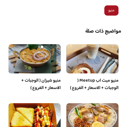
منيو
مواضيع ذات صلة
منيو ميت اب Meetup (
منيو شيزان ( الوجبات +
الوجبات + الاسعار + الفروع )
الاسعار + الفروع )