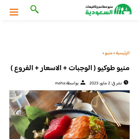
الرئيسية
›
منيو
›
منيو طوكيو ( الوجبات + الاسعار + الفروع )
نشر في: 2 مايو، 2023
بواسطة:
maha