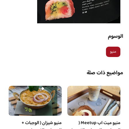
الوسوم
منيو
مواضيع ذات صلة
منيو ميت اب Meetup (
منيو شيزان ( الوجبات +