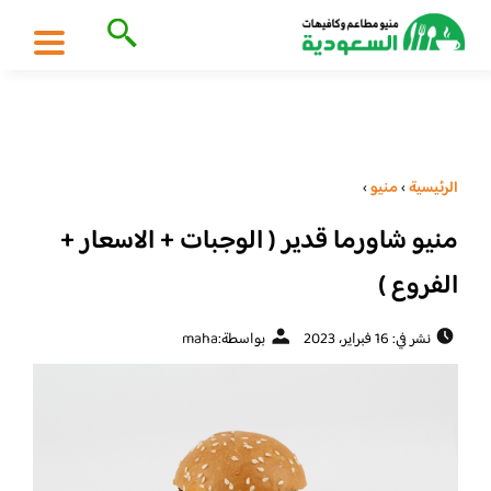
الرئيسية
›
منيو
›
منيو شاورما قدير ( الوجبات + الاسعار +
الفروع )
نشر في: 16 فبراير، 2023
بواسطة:
maha