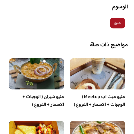
الوسوم
منيو
مواضيع ذات صلة
منيو ميت اب Meetup (
منيو شيزان ( الوجبات +
الوجبات + الاسعار + الفروع )
الاسعار + الفروع )