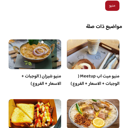
منيو
مواضيع ذات صلة
منيو ميت اب Meetup (
منيو شيزان ( الوجبات +
الوجبات + الاسعار + الفروع )
الاسعار + الفروع )