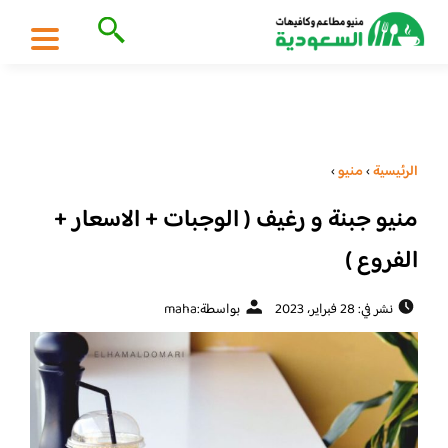
الرئيسية
›
منيو
›
منيو جبنة و رغيف ( الوجبات + الاسعار +
الفروع )
نشر في: 28 فبراير، 2023
بواسطة:
maha