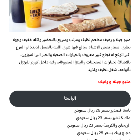
منيو جبنة و رغيف مطعم نظيف ومرتب وسريع بالتحضير واكله خفيف وجهة
نظري اسعار بعض الاشياء مبالغ فيها شوي اللبنه بالعسل لذيذة لو الفرع
اكبر اتوقع له نجاح كبير معروف بالخيارات الصحية والخبز البر الموزون،،
بالاضافة لخبارات المعجنات والبيتزا المعروفة،، وفيه داخل كورنر للبرتزل
بأنواعه،، شغل نظيف ولذيذ
منيو جبنة و رغيف
الباستا
باستا قصدير بسعر 26 ريال سعودي
ماك& تشيز بسعر 23 ريال سعودي
الريحان والكريمة بسعر 23 ريال سعودي
دجاج بينك بسعر 25 ريال سعودي