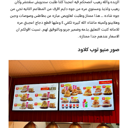
الزبده والله رهيب انصحكم فيه اعجبنا كلنا طلبت سندويش سقنتشر وكان
رهيب ولذيذ ومستوي مره من جوه دايم اقرف من المطاعم الثانيه تجي من
جوه شاده …. هذا ممتاز وطلبت لغاويص عباره عن بطاطس وصوصات وجبن
وهلابينو وكميته ماشاء الله كبيره تكفي ٤ وعليها قطع دجاج اعجبني مره
للامانه كتبت التعليق بذمه وضمير جربو وبالتوفيق لهم . نسيت اقولكم ان
الاسعار عندهم جدا ممتازه .
صور منيو توب كلاود