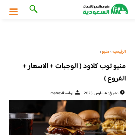
الرئيسية
›
منيو
›
منيو توب كلاود ( الوجبات + الاسعار +
الفروع )
نشر في: 4 مارس، 2023
بواسطة:
maha