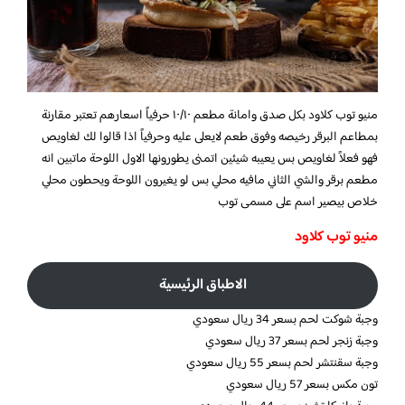
منيو توب كلاود بكل صدق وامانة مطعم ١٠/١٠ حرفياً اسعارهم تعتبر مقارنة
بمطاعم البرقر رخيصه وفوق طعم لايعلى عليه وحرفياً اذا قالوا لك لغاويص
فهو فعلاً لغاويص بس يعيبه شيئين اتمنى يطورونها الاول اللوحة ماتبين انه
مطعم برقر والشي الثاني مافيه محلي بس لو يغيرون اللوحة ويحطون محلي
خلاص بيصير اسم على مسمى توب
منيو توب كلاود
الاطباق الرئيسية
وجبة شوكت لحم بسعر 34 ريال سعودي
وجبة زنجر لحم بسعر 37 ريال سعودي
وجبة سقنتشر لحم بسعر 55 ريال سعودي
تون مكس بسعر 57 ريال سعودي