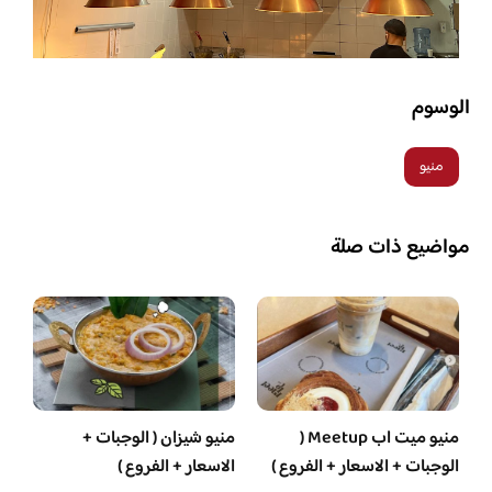
الوسوم
منيو
مواضيع ذات صلة
منيو ميت اب Meetup (
منيو شيزان ( الوجبات +
الوجبات + الاسعار + الفروع )
الاسعار + الفروع )