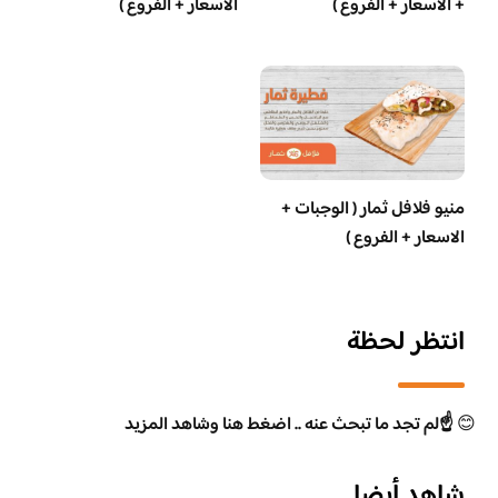
+ الاسعار + الفروع )
الاسعار + الفروع )
منيو فلافل ثمار ( الوجبات +
الاسعار + الفروع )
انتظر لحظة
😊
☝️لم تجد ما تبحث عنه .. اضغط هنا وشاهد المزيد
شاهد أيضا