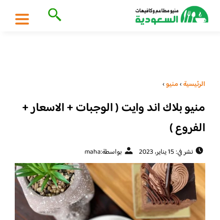
الرئيسية
›
منيو
›
منيو بلاك اند وايت ( الوجبات + الاسعار +
الفروع )
نشر في: 15 يناير، 2023
بواسطة:
maha