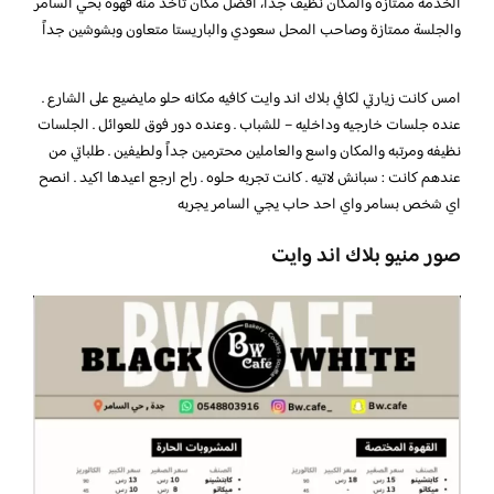
الخدمة ممتازة والمكان نظيف جدا، أفضل مكان تاخذ منه قهوة بحي السامر
والجلسة ممتازة وصاحب المحل سعودي والباريستا متعاون وبشوشين جداً
امس كانت زيارتي لكافي بلاك اند وايت كافيه مكانه حلو مايضيع على الشارع .
عنده جلسات خارجيه وداخليه – للشباب . وعنده دور فوق للعوائل . الجلسات
نظيفه ومرتبه والمكان واسع والعاملين محترمين جداً ولطيفين . طلباتي من
عندهم كانت : سبانش لاتيه . كانت تجربه حلوه . راح ارجع اعيدها اكيد . انصح
اي شخص بسامر واي احد حاب يجي السامر يجربه
صور منيو بلاك اند وايت