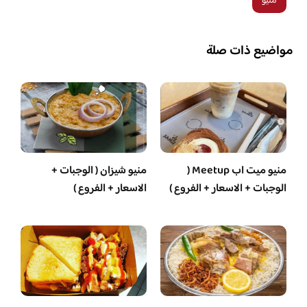
منيو
مواضيع ذات صلة
منيو ميت اب Meetup (
منيو شيزان ( الوجبات +
الوجبات + الاسعار + الفروع )
الاسعار + الفروع )