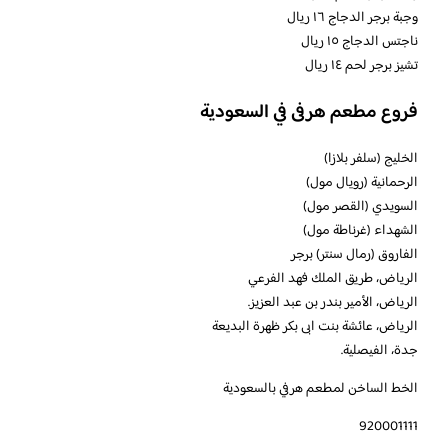
وجبة برجر الدجاج ١٦ ريال
ناجتس الدجاج ١٥ ريال
تشيز برجر لحم ١٤ ريال
فروع مطعم هرفى في السعودية
الخليج (سلفر بلازا)
الرحمانية (رويال مول)
السويدي (القصر مول)
الشهداء (غرناطة مول)
الفاروق (رمال سنتر) برجر
الرياض، طريق الملك فهد الفرعي
الرياض، الأمير بندر بن عبد العزيز.
الرياض، عائشة بنت ابى بكر ظهرة البديعة
جدة، الفيصلية.
الخط الساخن لمطعم هرفي بالسعودية
920001111