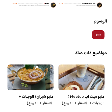
الوسوم
منيو
مواضيع ذات صلة
منيو ميت اب Meetup (
منيو شيزان ( الوجبات +
الوجبات + الاسعار + الفروع )
الاسعار + الفروع )