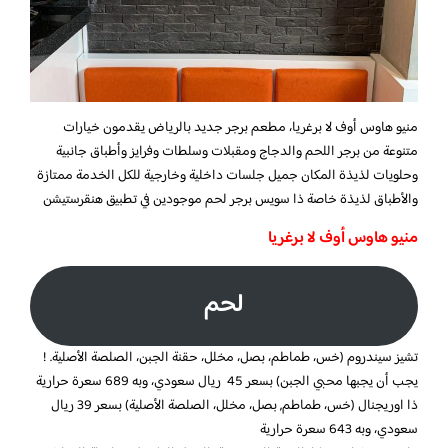
منيو هاوس أوف لا برغريا، مطعم برجر جديد بالرياض يقدمون خيارات
متنوعة من برجر اللحم والدجاج ومقبلات وسلطات وفرايز وأطباق جانبية
وحلويات لذيذة المكان جميل جلسات داخلية وخارجية للكل الخدمة ممتازة
والأطباق لذيذة خاصة ذا سويس برجر لحم موجودين في تطبيق هنقرستيشن
منيو هاوس أوف لا برغريا
لحم
تشيز سيندروم (خس، طماطم، بصل، مخلل، حقنة الجبن، الصلصة الأصلية. !
يجب أن يجبها محبي الجبن) بسعر 45 ريال سعودي، وبه
689
سعرة حرارية
ذا اوريجنال (خس، طماطم, بصل، مخلل، الصلصة الأصلية) بسعر 39 ريال
سعودي، وبه
643
سعرة حرارية