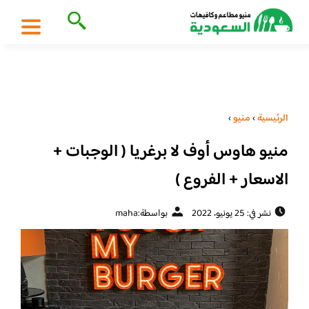
الرئيسية
›
منيو
›
منيو هاوس أوف لا برغريا ( الوجبات +
الاسعار + الفروع )
نشر في: 25 يونيو، 2022
بواسطة:
maha