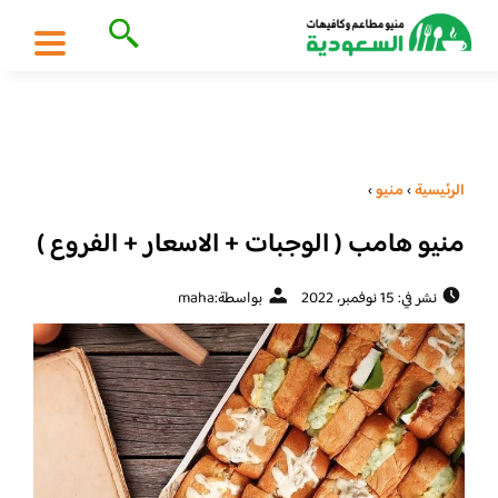
الرئيسية
›
منيو
›
منيو هامب ( الوجبات + الاسعار + الفروع )
نشر في: 15 نوفمبر، 2022
بواسطة:
maha