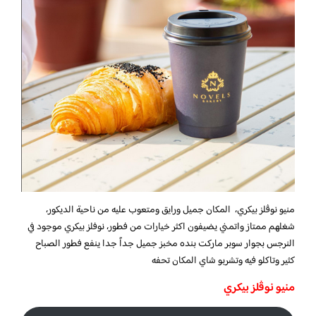
منيو نوڤلز بيكري، المكان جميل ورايق ومتعوب عليه من ناحية الديكور،
شغلهم ممتاز واتمني يضيفون اكثر خيارات من فطور، نوفلز بيكري موجود في
النرجس بجوار سوبر ماركت بنده مخبز جميل جداً جدا ينفع فطور الصباح
كثير وتاكلو فيه وتشربو شاي المكان تحفه
منيو نوڤلز بيكري