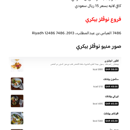
كافي لاتيه بسعر 15 ريال سعودي
فروع نوڤلز بيكري
7486 العباس بن عبدالمطلب،، 3913، Riyadh 12486 7486
صور منيو نوڤلز بيكري