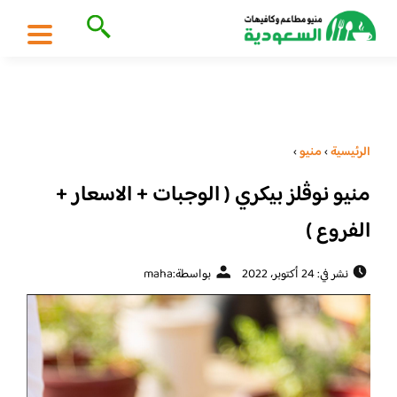
الرئيسية
›
منيو
›
منيو نوڤلز بيكري ( الوجبات + الاسعار +
الفروع )
نشر في: 24 أكتوبر، 2022
بواسطة:
maha