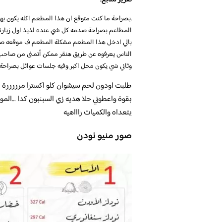
.بصراحة ما كنت متوقع ان هذا المطعم اكله يكون ب
المطاعم بصراحة صدمه كل شي عنده لذيذ اول زيارة ك
بالي ادخل هذا المطعم مشكلة المطعم ف موقعه صر
الناس يعرفوه عن طريق هنقر ممكن أتمنى من صاحب
وثاني شي يكون محل اكبر وفيه جلسات عوائل بصراحة
طلبت اودون لحم سيشوان كلو اكسترا مرررررة ل
بقوة واعطوني حلا هديه زي السبنبون كدا …المو
يتعداه والكميات راااهيه
صور منيو نودن