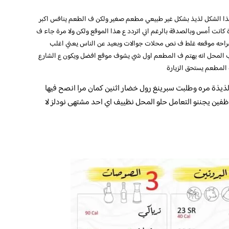
هذا الشكل لذيذ بشكل غير طبيعي مطعم صغير ولكن ف الطعم ينافس اكبر
انت أمس وبالصدفة بالرغم اني اتردد ع هذا الموقع ولكن ولا مرة جاء ف
احه موقعه غلط ف نص محلات جوالات وبعيد عن الناس يعني اغلب
 المحل انه يهتم ف المطعم اول شي يشوف موقع افضل ويكون ع الشارع
 المطعم يستحق الزيارة
ذيذة مره وطلبت سبرينغ رول خضار اثنين كمان مرا انصح فيها
ظفين يجننو التعامل حلو المحل نظييف اي احد مشتهى نودلز لا