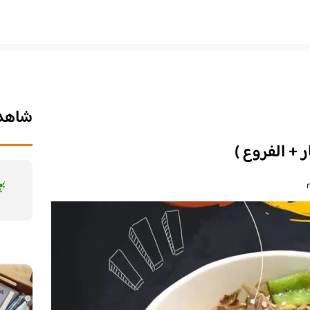
شاهد 
 + الفروع )