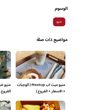
الوسوم
منيو
مواضيع ذات صلة
منيو ميت اب Meetup ( الوجبات
منيو شيز
+ الاسعار + الفروع )
الفروع )