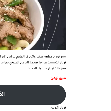
منيو نودن
مطعم صغير ولكن ف الطعم ينافس اكبر 
نودلز لذييييييذ صراحة صدمة الذ من المتوقع بمراحل و
يفوز بالذ نودلز جربتها بالمدينة
منيو نودن
الأ
نودلز الاودن