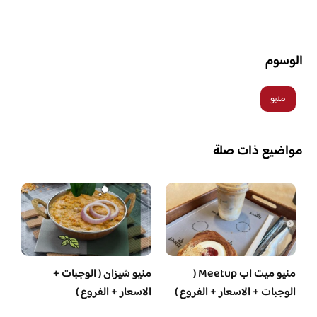
الوسوم
منيو
مواضيع ذات صلة
منيو ميت اب Meetup (
منيو شيزان ( الوجبات +
الوجبات + الاسعار + الفروع )
الاسعار + الفروع )