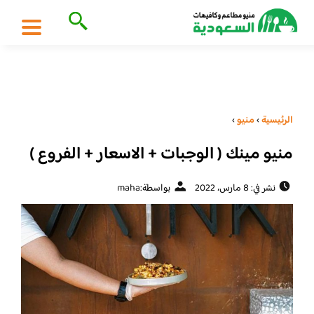
الرئيسية
›
منيو
›
منيو مينك ( الوجبات + الاسعار + الفروع )
نشر في: 8 مارس، 2022
بواسطة:
maha