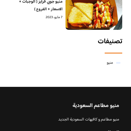
منيو جوبي فرايز ( الوجبات +
الاسعار + الفروع )
7 مايو، 2023
تصنيفات
منيو
منيو مطاعم السعودية
منيو مطاعم و كافيهات السعودية الجديد