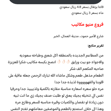
فانتا برتقال بسعر 4.8 ريال سعودي
ماء بسعر 3 ريال سعودي
فروع منيو مكاتيب
شارع الأمير حمود،، مدينة العمال، الخبر
تقرير متابع:
من المطاعم الجديده بالمنطقه اكل شعبي وطباخه سعوديه
والاجواء جو بيت ورايق
انصح بكبسه مكاتيب شكرا للعزيزة
صاحبه المكعم الف شكر
الطعام مذهل طعم وشكل ماشاء الله تبارك الرحمن جعله عافية على
قلوبنا والقهوووووة لذيذه جدا جدا
مره حلو سعره اسعاره مناسبة مقارنه بالكمية ولذييييذ جدا وحرفيا
نفس الي تتخيله يجيك يعني لو طلبت صنف يجيك زي ما انت تبيه
دون زيادة او نقصان والكميات وفيره مناسبه للسعر وطازج مره
وهذا الي خلاني استمتع بالطعم والموضفين معاملتهم تفتح النفس