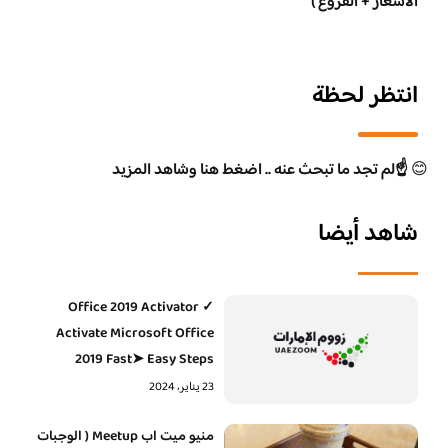
الاسعار + الفروع )
انتظر لحظة
😊
☝️لم تجد ما تبحث عنه .. اضغط هنا وشاهد المزيد
شاهد أيضا
Office 2019 Activator ✓
Activate Microsoft Office
2019 Fast➤ Easy Steps
23 يناير، 2024
منيو ميت اب Meetup ( الوجبات