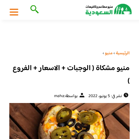
الرئيسية
›
منيو
›
منيو مشكاة ( الوجبات + الاسعار + الفروع
)
نشر في: 5 يونيو، 2022
بواسطة:
maha