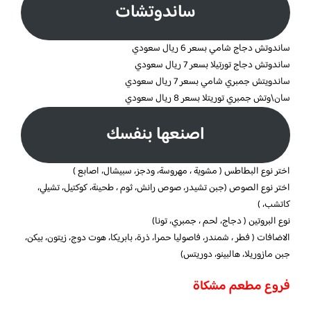
ساندوتشات
ساندوتش دجاج شامي بسعر 6 ريال سعودي
ساندوتش دجاج تورتيلا بسعر 7 ريال سعودي
ساندويتش جمبري شامي بسعر 7 ريال سعودي
سان\وتش جمبري توريتلا بسعر 8 ريال سعودي
اصنعها بنفسك
اختر نوع البطاطس ( مشوية ، مهروسة، ودجز، سبيشال، اصابع )
اختر نوع الصوص (جبن تشيدر، صوص رانش، ثوم ، طحينة، كوكتيل، تشيلي،
كاتشب، )
نوع البروتين ( دجاج، لحم ، جمبري، تونا)
الاضافات ( فطر ، شمندر، فاصوليا حمرا، ذرة، بابريكا، هوت دوج، زيتون، بيكن،
جبن مازوريلا، هالبينو، دوريتس)
فروع مطعم مشكاة