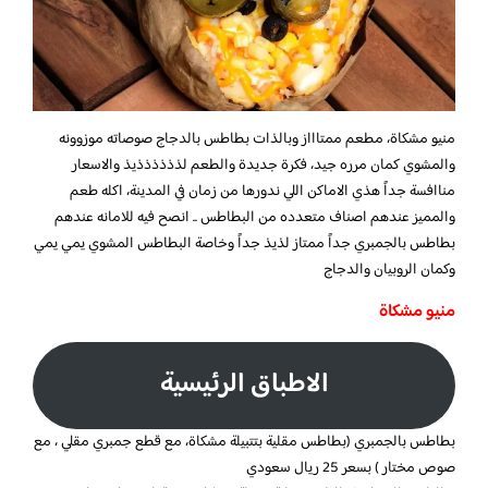
منيو مشكاة،
مطعم ممتاااز وبالذات بطاطس بالدجاج صوصاته موزوونه
والمشوي كمان مرره جيد،
فكرة جديدة والطعم لذذذذذذيذ والاسعار
مناافسة جداً هذي الاماكن اللي ندورها من زمان في المدينة، اكله طعم
والمميز عندهم اصناف متعدده من البطاطس .. انصح فيه للامانه عندهم
بطاطس بالجمبري جداً ممتاز لذيذ جداً وخاصة البطاطس المشوي يمي يمي
وكمان الروبيان والدجاج
منيو مشكاة
الاطباق الرئيسية
بطاطس بالجمبري (بطاطس مقلية بتتبيلة مشكاة، مع قطع جمبري مقلي ، مع
صوص مختار ) بسعر 25 ريال سعودي