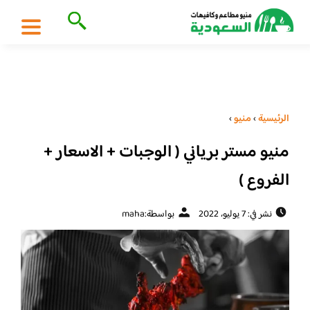
الرئيسية
›
منيو
›
منيو مستر برياني ( الوجبات + الاسعار +
الفروع )
نشر في: 7 يوليو، 2022
بواسطة:
maha