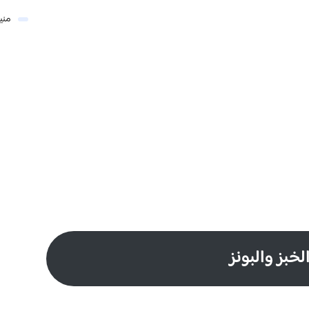
مني
لخبز والبونز