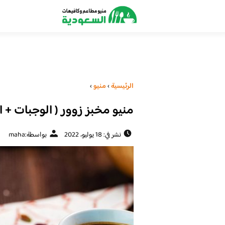
الرئيسية
›
منيو
›
منيو مخبز زوور ( الوجبات + ال
نشر في: 18 يوليو، 2022
بواسطة:
maha