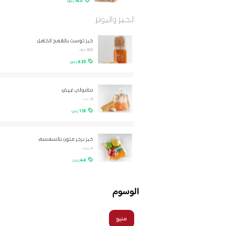
الوسوم
منيو