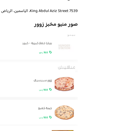
7539 King Abdul Aziz Street، الياسمين، الرياض 11564، المملكة العربية السعودية
صور منيو مخبز زوور