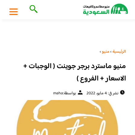
الرئيسية
›
منيو
›
منيو ماسترد برجر جوينت ( الوجبات +
الاسعار + الفروع )
نشر في: 4 مايو، 2022
بواسطة:
maha