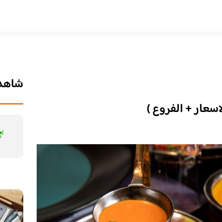
شاهد 
لاسعار + الفروع )