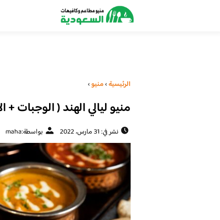
الرئيسية
›
منيو
›
منيو ليالي الهند ( الوجبات + ا
نشر في: 31 مارس، 2022
بواسطة:
maha