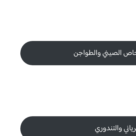
خاص الصيني والطواجن
رياني والتندوري