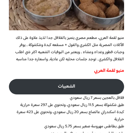
منيو لقمة العربي، مطعم مصري يتميز بالفلافل جدا لذيذ علاوة على ذلك
الأكلات المصرية مثل الكشري والفول + مسقعه كبدة وشكشوكة .. يوفر
وجبات فطور وغداء وعشاء .. ويعتبر من البوفيات الشعبيه اكثر شي اطلب
الفلافل والكشري . توجد جلسات محليه لكن عادية.. واسعاره جدا مناسبه
منيو لقمة العربي
الشعبيات
فلافل بالعجين بسعر 7 ريال سعودي
طبق شكشوكة بسعر 11.5 ريال سعودي، وتحتوي على 297 سعرة حرارية
كبدة اسكندراني عالصاج بسعر 20 ريال سعودي، وتحتوي على 423 سعرة
حرارية
طبق بطاطس مهروسة صغير بسعر 5.75 ريال سعودي