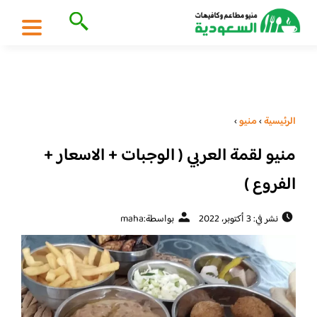
الرئيسية
›
منيو
›
منيو لقمة العربي ( الوجبات + الاسعار +
الفروع )
نشر في: 3 أكتوبر، 2022
بواسطة:
maha