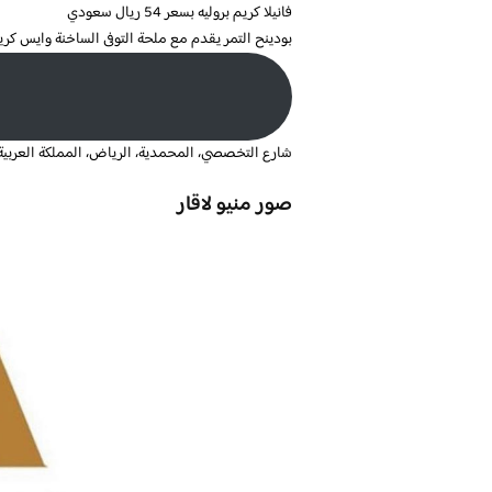
فانيلا كريم بروليه بسعر 54 ريال سعودي
بودينح التمر يقدم مع ملحة التوفى الساخنة وايس كريم الزعفران
شارع التخصصي، المحمدية، الرياض، المملكة العربية
صور منيو لاقار