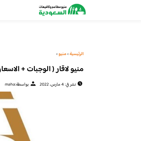
الرئيسية
›
منيو
›
منيو لاقار ( الوجبات + الاسعار
نشر في: 4 مارس، 2022
بواسطة:
maha