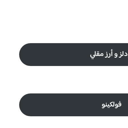
دلز و أرز مقلي
فولكينو