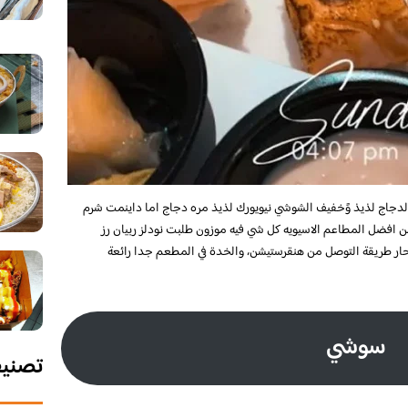
الدجاج لذيذ وًخفيف الشوشي نيويورك لذيذ مره دجاج اما داينمت شرم
 افضل المطاعم الاسيويه كل شي فيه موزون طلبت نودلز ربيان رز
ار طريقة التوصل من هنقرستيشن، والخدة في المطعم جدا رائعة
سوشي
تصني