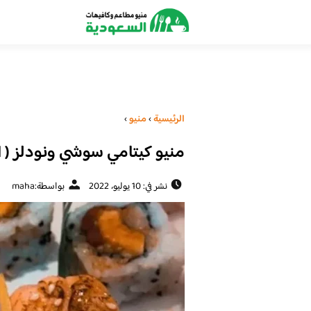
الرئيسية
›
منيو
›
منيو كيتامي سوشي ونودلز ( ال
نشر في: 10 يوليو، 2022
بواسطة:
maha