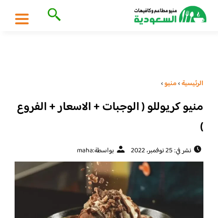
الرئيسية
›
منيو
›
منيو كريوللو ( الوجبات + الاسعار + الفروع
)
نشر في: 25 نوفمبر، 2022
بواسطة:
maha