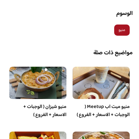
الوسوم
منيو
مواضيع ذات صلة
منيو ميت اب Meetup (
منيو شيزان ( الوجبات +
الوجبات + الاسعار + الفروع )
الاسعار + الفروع )