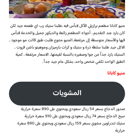
منيو كابانا مطعم برازيلي الأكل لابأس فيه ،طلبنا ستيك رب اي طعمه جيد لكن
كان بارد عند التقديم ، أجواء المطعم رائعة والديكور جميل والخدمة لابأس
فيها والأسعار متوسطة إلى مرتفعة..المنيو متنوع طلبت طبق قالت مو موجود ..
الاكل جيد طلبنا سلطة ذرة و ستيك و كرات بارميزان وموهيتو باشن فروت ..
الستيك بارد جداً من جوا وصغيره بالنسبة لقيمتها.. الاسعار مرتفعة ، كمية
الطبق الواحد تكفي شخص واحد. بشكل عام جيد جداً .
منيو كابانا
المشويات
صدور الدجاج بسعر 54 ريال سعودي ويحتوي على 890 سعرة حرارية
سيخ الدجاج بسعر 74 ريال سعودي ويحتوي على 910 سعرة حرارية
ستيك تندرلوين مشوي بسعر 159 ريال سعودي ويحتوي على 890 سعرة
حرارية