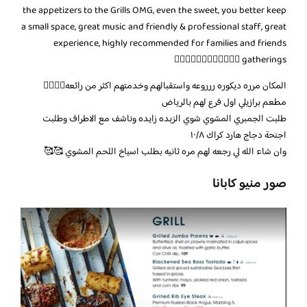
the appetizers to the Grills OMG, even the sweet, you better keep
a small space, great music and friendly & professional staff, great
experience, highly recommended for families and friends
gatherings 👍🏼👍🏼👍🏼👌🏼👌🏼👌🏼
المكان مرره ديكوره ررروعه واستقبالهم وخدمتهم اكثر من رائعه👌🏼👌🏼
مطعم برازيلي اول فرع لهم بالرياض
طلبت الجمبري المشوي شوي الزبده زايده وناشف مع الاطراف وطلبت
اجنحة دجاج هارد كراك ١٠/٨
وان شاء الله لي رجعه لهم مره ثانيه بطلب اسياخ اللحم المشوي 🥰🥰
صور منيو كابانا