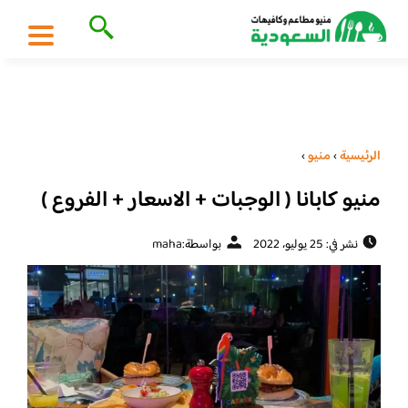
الرئيسية
›
منيو
›
منيو كابانا ( الوجبات + الاسعار + الفروع )
نشر في: 25 يوليو، 2022
بواسطة:
maha