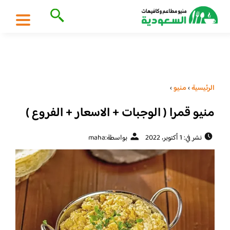
الرئيسية
›
منيو
›
منيو قمرا ( الوجبات + الاسعار + الفروع )
نشر في: 1 أكتوبر، 2022
بواسطة:
maha