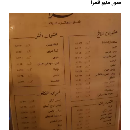
صور منيو قمرا