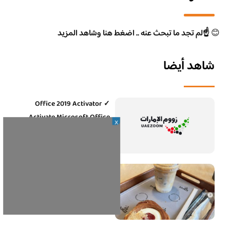
😊
☝️لم تجد ما تبحث عنه .. اضغط هنا وشاهد المزيد
شاهد أيضا
Office 2019 Activator ✓
Activate Microsoft Office
X
2019 Fast➤ Easy Steps
23 يناير، 2024
منيو ميت اب Meetup ( الوجبات
+ الاسعار + الفروع )
23 مايو، 2023