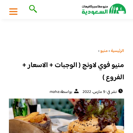
الرئيسية
›
منيو
›
منيو فوي لاونج ( الوجبات + الاسعار +
الفروع )
نشر في: 9 مارس، 2022
بواسطة:
maha