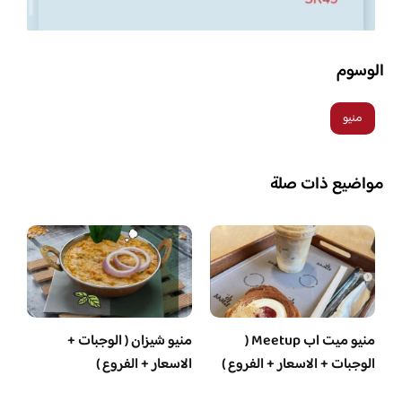
الوسوم
منيو
مواضيع ذات صلة
منيو ميت اب Meetup (
منيو شيزان ( الوجبات +
الوجبات + الاسعار + الفروع )
الاسعار + الفروع )