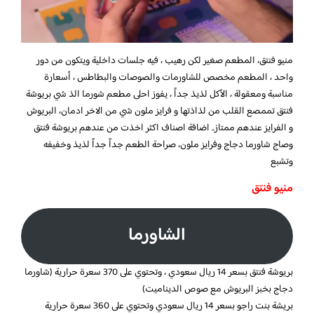
منيو فنتق،
المطعم صغير لكن رهيب ، فيه جلسات داخلية ويتكون من دور
واحد ، المطعم مخصص للشاورمات والصوصات والبطاطس ، أسعارة
مناسبة ومعقولة ، الأكل لذيذ جداً ،
يفوز احلى مطعم شورما الذ شي بريوشة
فنتق تممصع القلب من لذاذتها و فرايز ملون شي من الاخر ادمان، البريوش
و الفرايز عندهم ممتاز.. اضافة اصناف اكثر اخذت من عندهم بريوشة فنتق
وصاج شاورما دجاج وفرايز ملون، صراحة الطعم جداً جداً لذيذ وخفيفه
وتشبع
منيو فنتق
الشاورما
بريوشة فنتق بسعر 14 ريال سعودي ، وتحتوي على 370 سعرة حرارية (شاورما
دجاج بخبز البريوش مع صوص الديناميت)
بريشة بنت راجو بسعر 14 ريال سعودي وتحتوي على 360 سعرة حرارية