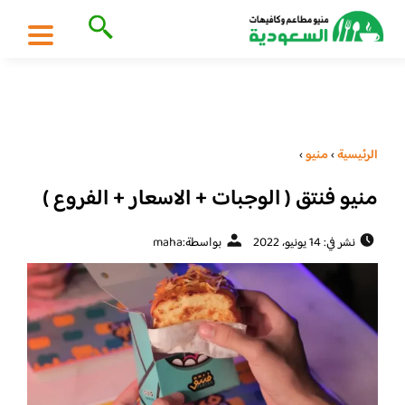
الرئيسية
›
منيو
›
منيو فنتق ( الوجبات + الاسعار + الفروع )
نشر في: 14 يونيو، 2022
بواسطة:
maha