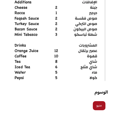
الوسوم
منيو