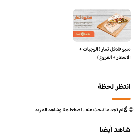
منيو فلافل ثمار ( الوجبات +
الاسعار + الفروع )
انتظر لحظة
😊
☝️لم تجد ما تبحث عنه .. اضغط هنا وشاهد المزيد
شاهد أيضا