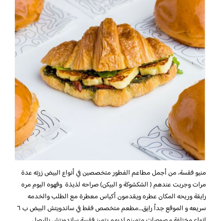
منيو فقسة،
من أجمل مطاعم الفطور متخصصين في أنواع البيض زرته عدة
مرات وجربت عندهم ( الشكشوكة و البيكن) صراحه لذيذة وقهوه اليوم مره
رايقة وريحه المكان عطره ويقدمون أكياس معطرة مع الطلب والخدمه
سريعه و الموقع جداً رايق
…
مطعم متخصص فقط في ساندويتش البيض ب ٦
انواع مختلفة و صوصات متميزه لديهم يتميز فقسة ساندويتش بالبصل