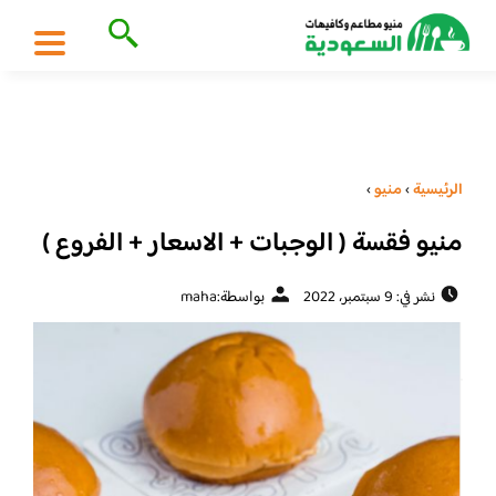
الرئيسية
›
منيو
›
منيو فقسة ( الوجبات + الاسعار + الفروع )
نشر في: 9 سبتمبر، 2022
بواسطة:
maha