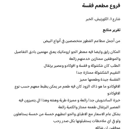
فروع مطعم فقسة
شارع 1، الكورنيش، الخبر
تقرير متابع
من أجمل مطاعم الفطور متخصصين في أنواع البيض
المكان رايق وايضا فيه معطر الجو اروماتيك يعني مهتمين بادق التفاصيل
والموظفين ممتازين خدمتهم رائعة
الطلب كان شكشوكة و فقسة و افوكادو وعصير برتقال
التقييم الشكشوكة ممتازة جدا
الفقسة جيدة وطعمها مميز
الافوكادو ما هو ذاك الزود كان فيه طعم مر يمكن يظبط معهم حسب نوع
الافوكادو
خبزة الساندويش جدا رائعة و مميزة طرية وهشه وهذا الي يتميزون فيه
العصير البرتقال طعمه ممتاز والكمية رائعة
بشكل عام الاسعار مع الاطباق والجو اعطيهم خمسة من خمسة يستاهلون
ولو في اي ملاحظات يستقبلونها بكل صدر رحب
موفقين ان شالله