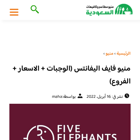
الرئيسية
›
منيو
›
منيو فايف اليفانتس (الوجبات + الاسعار +
الفروع)
نشر في: 16 أبريل، 2022
بواسطة:
maha