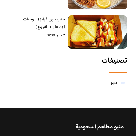
منيو جوبي فرايز ( الوجبات +
الاسعار + الفروع )
7 مايو، 2023
تصنيفات
منيو
منيو مطاعم السعودية