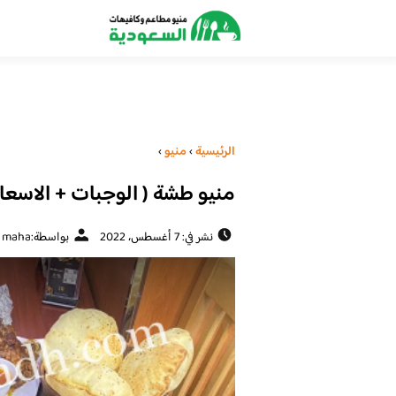
الرئيسية
›
منيو
›
منيو طشة ( الوجبات + الاسعار
نشر في: 7 أغسطس، 2022
بواسطة:
maha