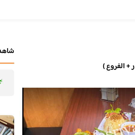
شاهد 
 + الفروع )