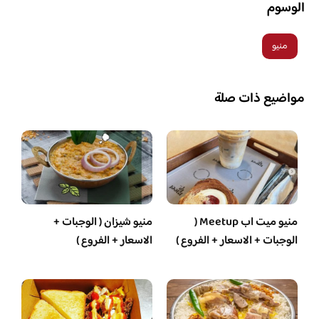
الوسوم
منيو
مواضيع ذات صلة
منيو ميت اب Meetup (
منيو شيزان ( الوجبات +
الوجبات + الاسعار + الفروع )
الاسعار + الفروع )