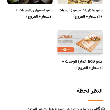
منيو بيتزاريا دا ميمو ( الوجبات
منيو اسمهان ( الوجبات +
+ الاسعار + الفروع )
الاسعار + الفروع )
منيو فلافل ثمار ( الوجبات +
الاسعار + الفروع )
انتظر لحظة
😊
☝️لم تجد ما تبحث عنه .. اضغط هنا وشاهد المزيد