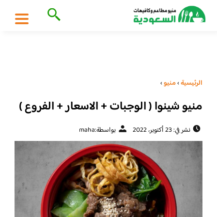
الرئيسية
›
منيو
›
منيو شينوا ( الوجبات + الاسعار + الفروع )
نشر في: 23 أكتوبر، 2022
بواسطة:
maha