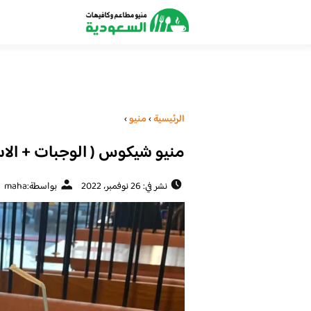
الرئيسية
›
منيو
›
منيو شيكوس ( الوجبات + الاس
نشر في: 26 نوفمبر، 2022
بواسطة:
maha