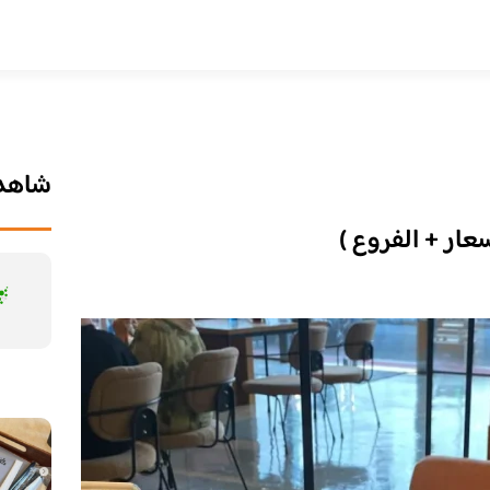
شاهد 
عار + الفروع )