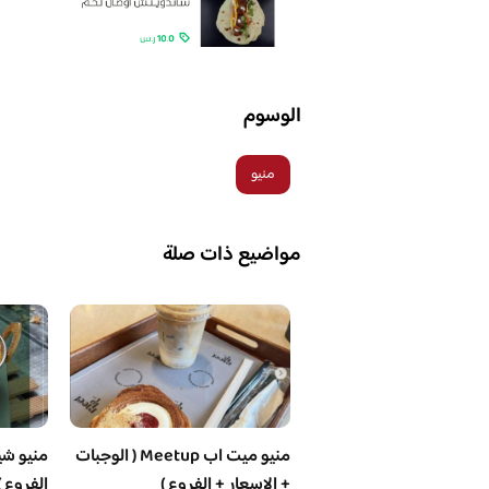
الوسوم
منيو
مواضيع ذات صلة
منيو ميت اب Meetup ( الوجبات
منيو شيز
+ الاسعار + الفروع )
الفروع )