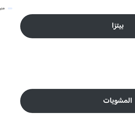
مني
بيتزا
المشويات