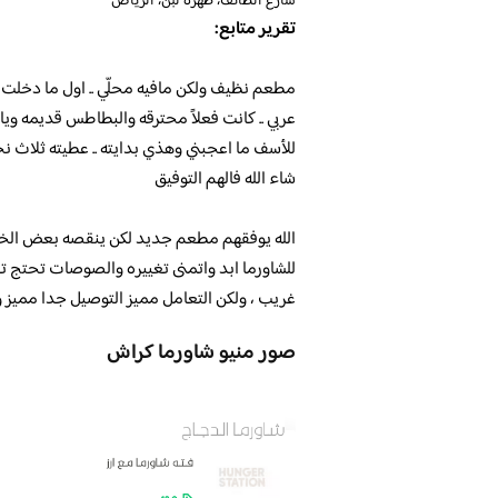
شارع الطائف، ظهرة لبن، الرياض
تقرير متابع:
مطعم نظيف ولكن مافيه محلّي .. اول ما دخلت 
عربي .. كانت فعلاً محترقه والبطاطس قديمه ويا
للأسف ما اعجبني وهذي بدايته .. عطيته ثلاث نج
شاء الله فالهم التوفيق
الله يوفقهم مطعم جديد لكن ينقصه بعض الخبره
للشاورما ابد واتمنى تغييره والصوصات تحتج 
غريب ، ولكن التعامل مميز التوصيل جدا مميز و
صور منيو شاورما كراش