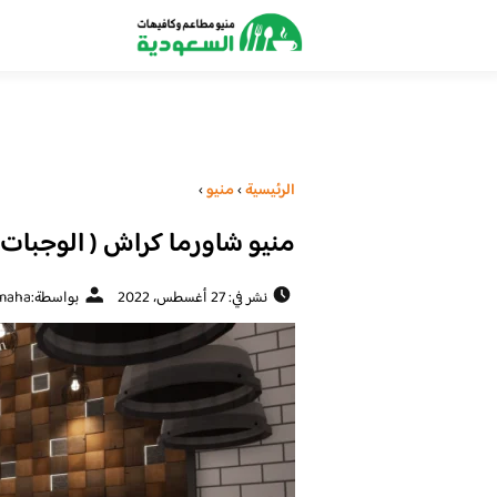
الرئيسية
›
منيو
›
منيو شاورما كراش ( الوجبات +
نشر في: 27 أغسطس، 2022
بواسطة:
maha