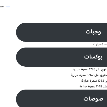
مني
وجبات
بوكسات
صوصات