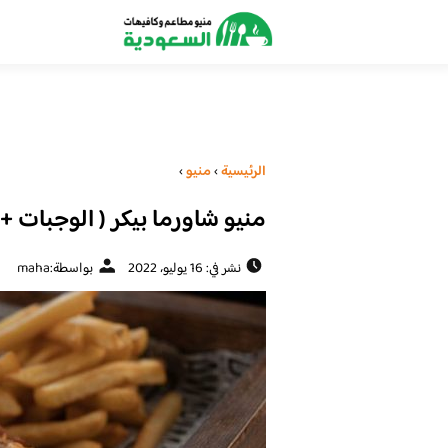
الرئيسية
›
منيو
›
منيو شاورما بيكر ( الوجبات + 
نشر في: 16 يوليو، 2022
بواسطة:
maha