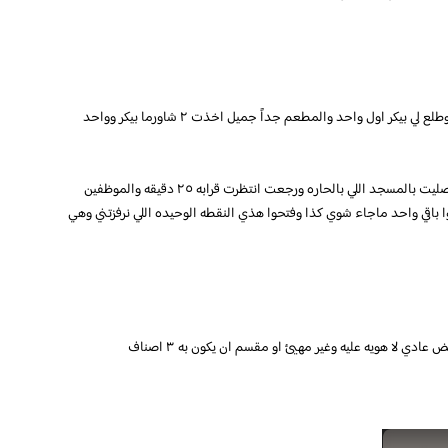
اولا انا جاي من الخرج كتبت افضل شاورما بالرياض وطلع لي بيكر اول واحد والمطعم جداً جميل اخذت ٢ شاورما بيكر وواحد
حطيت ٤ نجمات لاني جيت على وقت صلاة العشاء وصليت بالمسجد اللي بالحاره ورجعت انتظرت قرابه ٢٥ دقيقه والموظفين
 باقي واحد ماجاء شوي كذا وفتحوا هذي النقطه الوحيده اللي نرفزتني وهي
دي لا هويه عليه وغير مهيئ او مقسم ان يكون به ٣ اصناف