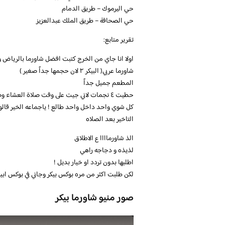
حي اليرموك – طريق الدمام
حي الصحافة – طريق الملك عبدالعزيز
تقرير متابع:
شاورما عربي( البيكر ٢ لان حجمها جداً صغير )
المطعم جميل جداً
كل شوي واحد داخل واحد طالع ! ياجماعه الخير قالوا
التاخير بعد الصلاه
الذ شاورماااا ع الاطلاق
لذيذه و دجاجه راهي
اطلبها بدون تردد او خيار بديل !
لكن طلبت اكثر من مره بوكس بيكر وجاني في بوكس ابيض عا
صور منيو شاورما بيكر