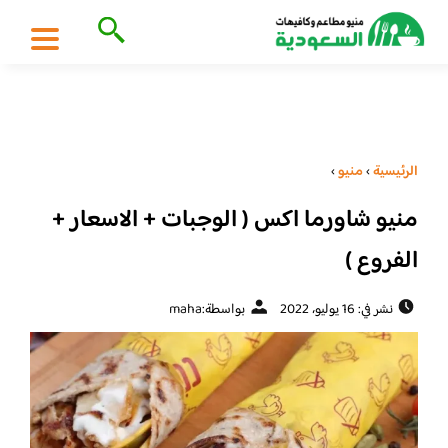
الرئيسية
›
منيو
›
منيو شاورما اكس ( الوجبات + الاسعار +
الفروع )
نشر في: 16 يوليو، 2022
بواسطة:
maha