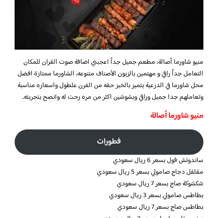
منيو شاورما أصالة،
مطعم جميل جداً اعجبني اضافة صوت القران للمكان
التعامل جداً راقي و مهتمين بالزبون الأصناف متنوعه، الشاورما ممتازة افضل
محل شاورما في الدرعية يتميز بالخبز حقه من الفرن علطول واسعاره مناسبة
وتعاملهم جدا جميل وراقي وبشوشين اكثر من مره رحت له وانصح بتجربته..
منيو شاورما أصالة
فطورات
ساندوتش فول بسعر 6 ريال سعودي
مقلقل دجاج صامولي بسعر 5 ريال سعودي
شكشوكة صاج بسعر 7 ريال سعودي
بطاطس صامولي بسعر 3 ريال سعودي
بطاطس صاج بسعر 7 ريال سعودي