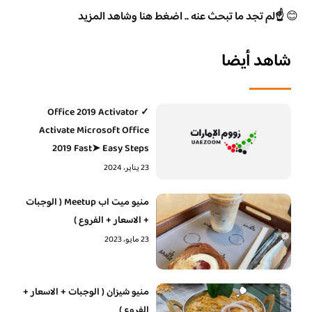
😊
☝️لم تجد ما تبحث عنه .. اضغط هنا وشاهد المزيد
شاهد أيضا
Office 2019 Activator ✓
Activate Microsoft Office
2019 Fast➤ Easy Steps
23 يناير، 2024
منيو ميت اب Meetup ( الوجبات
+ الاسعار + الفروع )
23 مايو، 2023
منيو شيزان ( الوجبات + الاسعار +
الفروع )