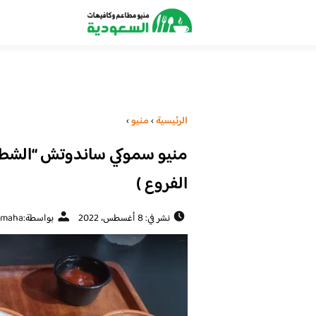
الرئيسية
›
منيو
›
منيو سموكي ساندوتش “الشطائر
الفروع )
نشر في: 8 أغسطس، 2022
بواسطة:
maha