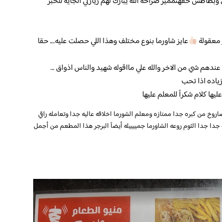
 وبطاطس حقهنمميز صراحة الله يبارك لهم زيارتي الجاية للخبر
ر معقولة
عايز شاورما بنوع مختلف وهذا اللي حصلت عليه…. حقا
عندهم شي من الاخر والله علي مااقوله شهيد والناس اذواق …
ياده اذا تحب
يها كلام شكرآ للمعلم عليها
صاروخ من كبره
جدا ممتازه ومعلم الشورما اخلاقه عاليه جدا وتعامله راقي
دا جدا الثوم روعه الشاورما جمييييله أيضآ البرجر هذا المطعم من أجمل