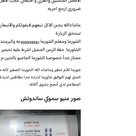
الافضل المكسيكي والعربي و الايطالي عجب الاهل
ضروري ارجع اجربه
ماشاءالله يجنن الاكل تبعهم لايفوتكم والأسعا
تستحق الزيارة
الشورما ومعلم الشورما رووووووووعه والبرستد 
الشاورما حقة الزمن الجميل اشرط عليه تحمير ز
ممتاز جدآ خصوصنا الشورما الجامبو بالجبن م عل
شورما كلام خطير وماشاء الله الشورما الصغير كانه 
اتمنى لهم التوفيق
شاورما لذيذه جدا بطاطس لذيذة ج
المطاعم لدي أنصح بتذوق أكلاته
صور منيو سموكي ساندوتش