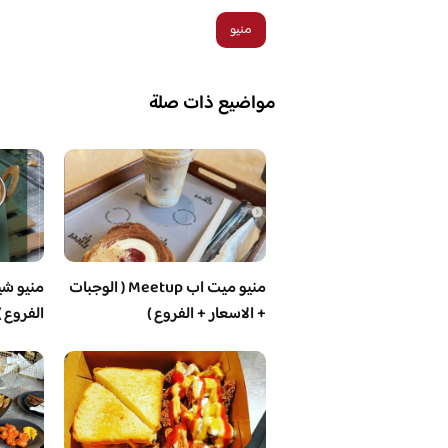
منيو
مواضيع ذات صلة
منيو ميت اب Meetup ( الوجبات
منيو شيز
+ الاسعار + الفروع )
الفروع )