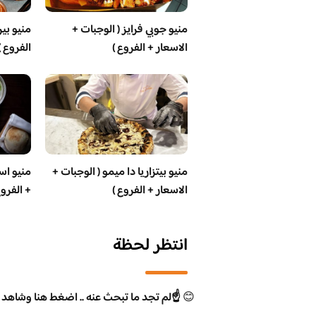
منيو جوبي فرايز ( الوجبات +
منيو بير
الاسعار + الفروع )
الفروع )
منيو بيتزاريا دا ميمو ( الوجبات +
منيو اس
الاسعار + الفروع )
+ الفروع
انتظر لحظة
😊
☝️لم تجد ما تبحث عنه .. اضغط هنا وشاهد 