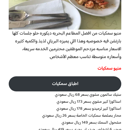
منيو سمكيات من افضل المطاعم البحريه ديكوره حلو جلسات كلها
بارتشن فيه خصوصيه وهذا اللي يميزه البرياني لذيذ والكميه كثيره
الاسعار مناسبه مزدحم الموظفين محترمين الخدمه سريعة،
وأسعاره متوسطة تناسب معظم الأشخاص.
منيو سمكيات
اطباق سمكيات
ستيك سالمون مشوي بسعر 68 ريال سعودي
استاكوزا كبير مشوي بسعر 173 ريال سعودي
استاكوزا كبير ثرميدو بسعر 178 ريال سعودي
محار بصلصة سمكيات الخاصة بسعر 26 ريال سعودي
مشحول السمك بسعر 149 ريال سعودي
صحن 6 اشخاص حيدر ابي بحري بسعر 419 ريال سعودي