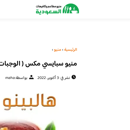
الرئيسية
›
منيو
›
منيو سبايسي مكس ( الوجبات +
نشر في: 3 أكتوبر، 2022
بواسطة:
maha