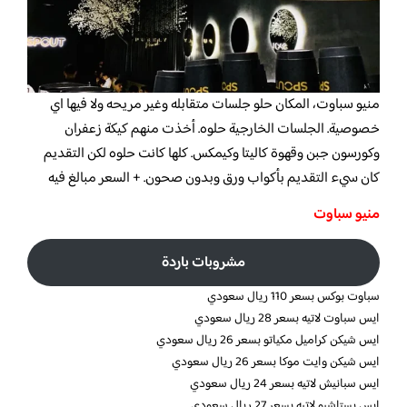
منيو سباوت،
المكان حلو جلسات متقابله وغير مريحه ولا فيها اي
خصوصية. الجلسات الخارجية حلوه. أخذت منهم كيكة زعفران
وكورسون جبن وقهوة كاليتا وكيمكس. كلها كانت حلوه لكن التقديم
كان سيء التقديم بأكواب ورق وبدون صحون. + السعر مبالغ فيه
منيو سباوت
مشروبات باردة
سباوت بوكس بسعر 110 ريال سعودي
ايس سباوت لاتيه بسعر 28 ريال سعودي
ايس شيكن كراميل مكياتو بسعر 26 ريال سعودي
ايس شيكن وايت موكا بسعر 26 ريال سعودي
ايس سبانيش لاتيه بسعر 24 ريال سعودي
ايس بستاشيو لاتيه بسعر 27 ريال سعودي