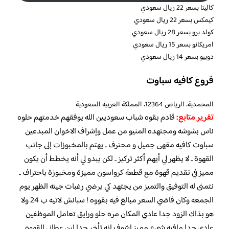
كاليتا بسعر 22 ريال سعودي
كيمكس بسعر 22 ريال سعودي
كولد برو بسعر 28 ريال سعودي
امريكانو بسعر 15 ريال سعودي
دوبيو بسعر 14 ريال سعودي
فروع كافيه سباوت
المحمدية، الرياض 12364، المملكة العربية السعودية
تقرير متابع:
قادم بقوه شباب سعوديين الله يوفقهم خدمتهم حلوه
ناس بشوشه ومجتهده المنيو من عمل وإشراف الاخوان المبدعين
سباوت كافيه مقهى جميل و محترف .. يهتم بالمخبوزات إلى جانب
القهوة .. لا يظهر لي أيهم أكثر تركيز .. لكن يبدو لي أنه يخطط أن يكون
مميز في تقديم قهوة مع قطعة كرواسون مميزة ومخبوزة باحتراف ..
نتمنى له التوفيق والتميز من يجتهد كي يرضي رغبات
جيته الظهر يوم
الجمعه وكان فاضي السعر مبالغ فيه بقووه ! سبانش لاتيه ب 24 ولا
هو بذاك الزود جدا عادي المكان مره حلو ورايق تعامل الموظفين
عادي جدا مافيه شيء مميز اشوف انه تأخر جدا لين عطاني القهوه