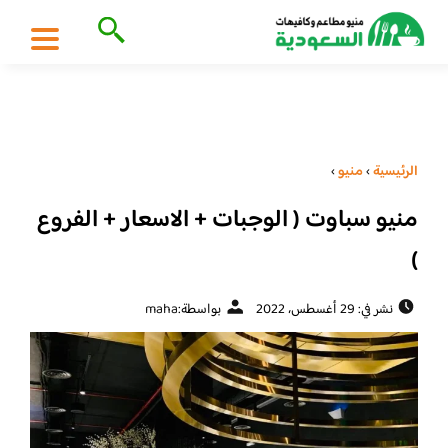
الرئيسية
›
منيو
›
منيو سباوت ( الوجبات + الاسعار + الفروع
)
نشر في: 29 أغسطس، 2022
بواسطة:
maha