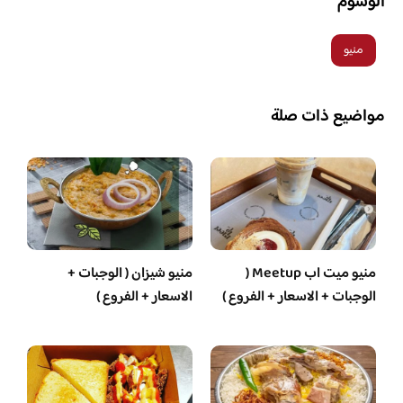
الوسوم
منيو
مواضيع ذات صلة
منيو ميت اب Meetup (
منيو شيزان ( الوجبات +
الوجبات + الاسعار + الفروع )
الاسعار + الفروع )