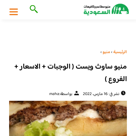
الرئيسية
›
منيو
›
منيو ساوث ويست ( الوجبات + الاسعار +
الفروع )
نشر في: 16 مارس، 2022
بواسطة:
maha