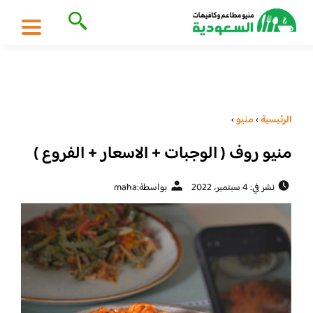
الرئيسية
›
منيو
›
منيو روف ( الوجبات + الاسعار + الفروع )
نشر في: 4 سبتمبر، 2022
بواسطة:
maha