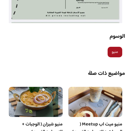
الوسوم
منيو
مواضيع ذات صلة
منيو ميت اب Meetup (
منيو شيزان ( الوجبات +