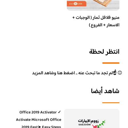
منيو فلافل ثمار ( الوجبات +
الاسعار + الفروع )
انتظر لحظة
😊
☝️لم تجد ما تبحث عنه .. اضغط هنا وشاهد المزيد
شاهد أيضا
Office 2019 Activator ✓
Activate Microsoft Office
2019 Fast➤ Easy Steps