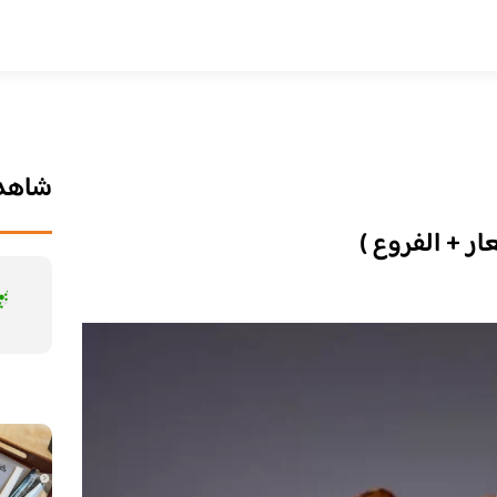
شاهد 
ار + الفروع )