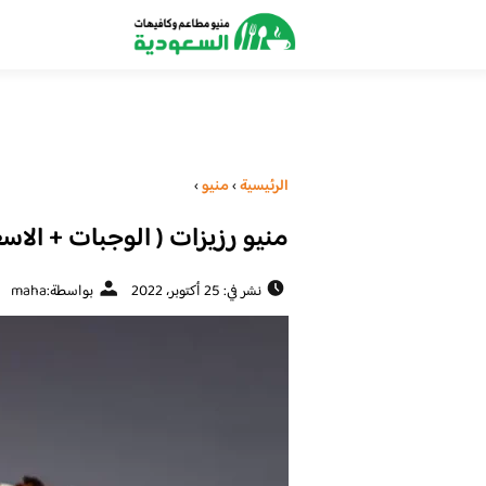
الرئيسية
›
منيو
›
منيو رزيزات ( الوجبات + الاسع
نشر في: 25 أكتوبر، 2022
بواسطة:
maha