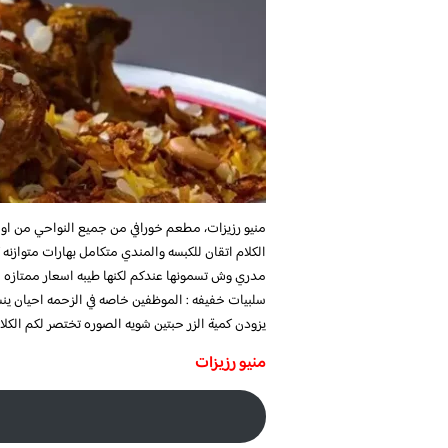
منيو رزيزات، مطعم خورافي من جميع النواحي من اول م
الكلام اتقان للكبسه والمندي متكامل بهارات متواز
مدري وش تسمونها عندكم لكنها طيبه اسعار ممتاز
سلبيات خفيفه : الموظفين خاصه في الزحمه احيان ين
يزودن كمية الزر حبتين شويه الصوره تختصر لكم الكلا
منيو رزيزات