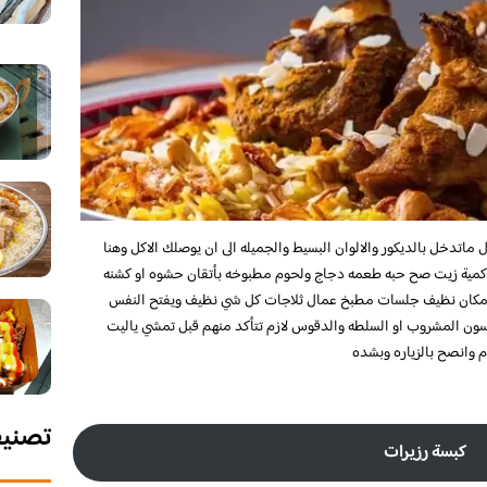
اتدخل بالديكور والالوان البسيط والجميله الى ان يوصلك الاكل وهنا
نه كمية زيت صح حبه طعمه دجاج ولحوم مطبوخه بأتقان حشوه او كشنه
ه مكان نظيف جلسات مطبخ عمال ثلاجات كل شي نظيف ويفتح النفس
سون المشروب او السلطه والدقوس لازم تتأكد منهم قبل تمشي ياليت
م وانصح بالزياره وبشده
تصني
كبسة رزيرات