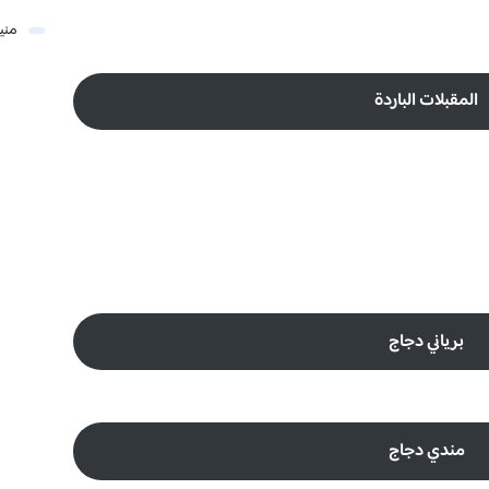
مني
المقبلات الباردة
برياني دجاج
مندي دجاج