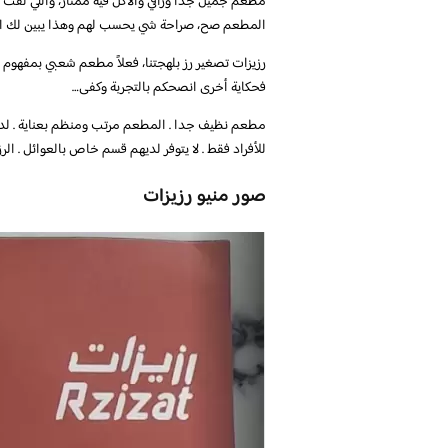
مطعم جميل جداً وراقي والاكل فيه ممتاز، واللي ل
المطعم صح، صراحة شي يحسب لهم وهذا يبين لك اه
رزيزات تصغير رز بلهجتنا، فعلاً مطعم شعبي بمفهو
فحكاية أخرى انصحكم بالتجربة وكفى…
مطعم نظيف جدا . المطعم مرتب ومنظم بعناية . لديهم
للأفراد فقط . لا يتوفر لديهم قسم خاص بالعوائل . الر
صور منيو رزيزات