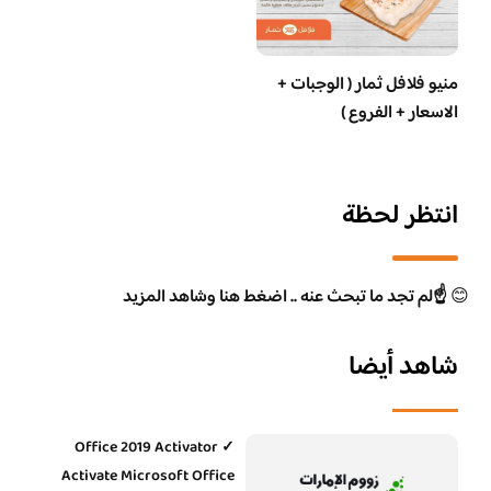
منيو فلافل ثمار ( الوجبات +
الاسعار + الفروع )
انتظر لحظة
😊
☝️لم تجد ما تبحث عنه .. اضغط هنا وشاهد المزيد
شاهد أيضا
Office 2019 Activator ✓
Activate Microsoft Office