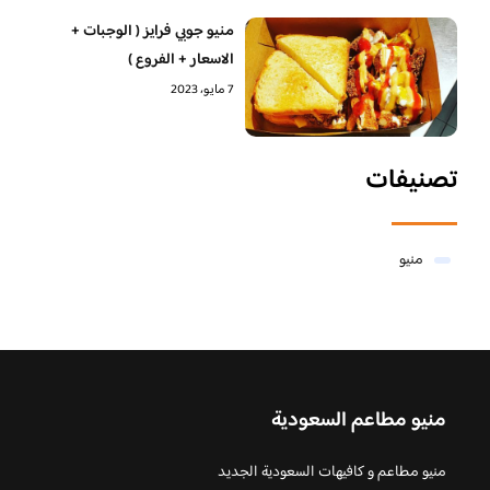
منيو جوبي فرايز ( الوجبات +
الاسعار + الفروع )
7 مايو، 2023
تصنيفات
منيو
منيو مطاعم السعودية
منيو مطاعم و كافيهات السعودية الجديد