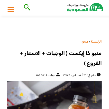
الرئيسية
›
منيو
›
منيو ذا إيكست ( الوجبات + الاسعار +
الفروع )
نشر في: 31 أغسطس، 2022
بواسطة:
maha