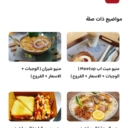
مواضيع ذات صلة
منيو ميت اب Meetup (
منيو شيزان ( الوجبات +
الوجبات + الاسعار + الفروع )
الاسعار + الفروع )