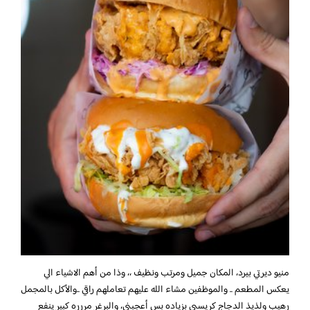
منيو ديرتي بيرد، المكان جميل ومرتب ونظيف ،، وذا من أهم الاشياء الي
يعكس المطعم .. والموظفين مشاء الله عليهم تعاملهم راقي ..والأكل بالمجمل
رهيب ولذيذ الدجاج كريسبي بزياده بس أعجبني، والبرغر مررره كبير ينفع