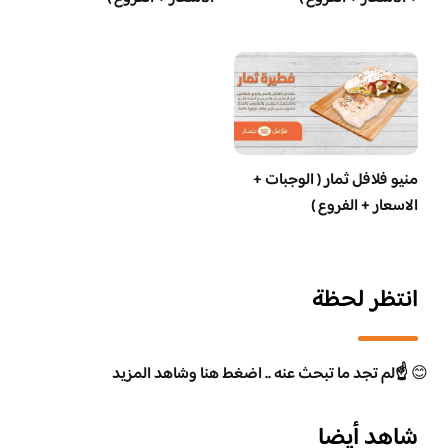
منيو فلافل ثمار ( الوجبات +
الاسعار + الفروع )
انتظر لحظة
😊
☝️لم تجد ما تبحث عنه .. اضغط هنا وشاهد المزيد
شاهد أيضا