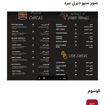
صور منيو ديرتي بيرد
الوسوم
منيو