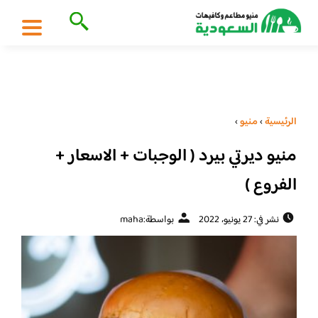
الرئيسية
›
منيو
›
منيو ديرتي بيرد ( الوجبات + الاسعار +
الفروع )
نشر في: 27 يونيو، 2022
بواسطة:
maha