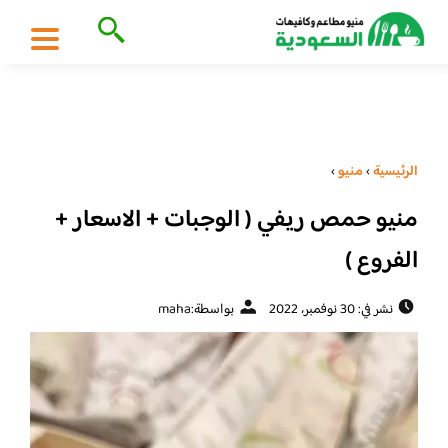
الرئيسية
›
منيو
›
منيو حمص ريفي ( الوجبات + الاسعار +
الفروع )
نشر في: 30 نوفمبر، 2022
بواسطة:
maha