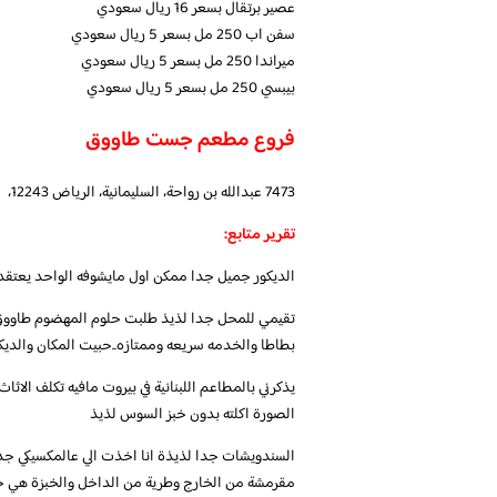
عصير برتقال بسعر 16 ريال سعودي
سفن اب 250 مل بسعر 5 ريال سعودي
ميراندا 250 مل بسعر 5 ريال سعودي
بيبسي 250 مل بسعر 5 ريال سعودي
فروع مطعم جست طاووق
7473 عبدالله بن رواحة، السليمانية، الرياض 12243،
تقرير متابع:
الديكور جميل جدا ممكن اول مايشوفه الواحد يعتقد ت
تقيمي للمحل جدا لذيذ طلبت حلوم المهضوم طاووق 
بطاطا والخدمه سريعه وممتازه..حبيت المكان والدي
يذكرني بالمطاعم اللبنانية في بيروت مافيه تكلف الاث
الصورة اكلته بدون خبز السوس لذيذ
السندويشات جدا لذيذة انا اخذت الي عالمكسيكي جدا
مقرمشة من الخارج وطرية من الداخل والخبزة هي خبز