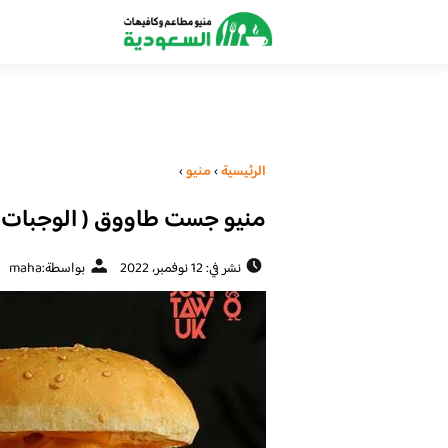
الرئيسية
›
منيو
›
منيو جست طاووق ( الوجبات + 
نشر في: 12 نوفمبر، 2022
بواسطة:
maha