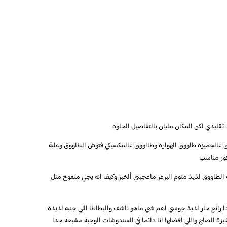
قليدي لكن المكان مليان بالتفاصيل الحلوه
عالجميزة طاووق الهوارة وطااووق عالمكسيكي فتوش الطاووق وعلبة
كور مناسب
اث الطاووق لذيذ مثوم البرغر ماعجبني ألخبز وكيف انه يجي منفوخ مثل
 رائع حار لذيذ جوسي اهم شي ماهو ناشف والبطاطا اللي جنبه لذيذة
ة الصاج واللي افضلها انا دائما في السندوشات الوجبة مشبعة جدا