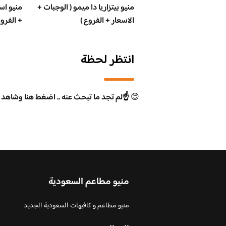
منيو بيتزاريا دا ميمو ( الوجبات +
منيو اس
الاسعار + الفروع )
+ الفروع
انتظر لحظة
😊
☝️لم تجد ما تبحث عنه .. اضغط هنا وشاهد 
منيو مطاعم السعودية
منيو مطاعم و كافيهات السعودية الجديد