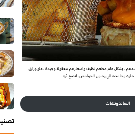
هم .. بشكل عام مطعم نظيف واسعارهم معقولة وجيدة ..حلو ورايق
لوه وحامضه للي يحبون الحوامض.. انصح فيه
الساندوتشات
تصني