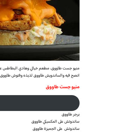
منيو جست طاووق، مطعم خيالي وهادي البطاطس عند
انصح فيه والساندويش طاووق لذيذه وفتوش طاووق ح
منيو جست طاووق
برجر طاووق
ساندوتش على المكسيكي طاووق
ساندوتش على الجميزة طاووق