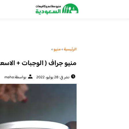
الرئيسية
›
منيو
›
منيو جراف ( الوجبات + الاسعار
نشر في: 28 يوليو، 2022
بواسطة:
maha