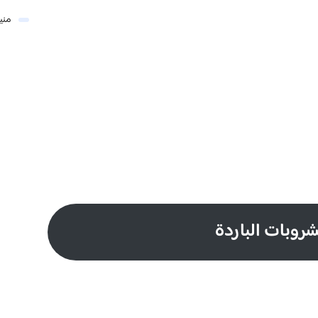
مني
شروبات الباردة